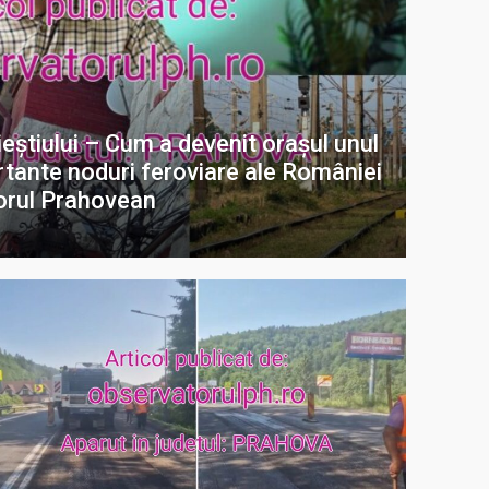
ieștiului – Cum a devenit orașul unul
rtante noduri feroviare ale României
orul Prahovean