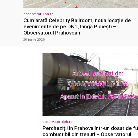
observatorulph.ro
Cum arată Celebrity Ballroom, noua locație de
evenimente de pe DN1, lângă Ploiești –
Observatorul Prahovean
30 iunie 2026
observatorulph.ro
Percheziții în Prahova într-un dosar de fu
combustibil din trenuri – Observatorul