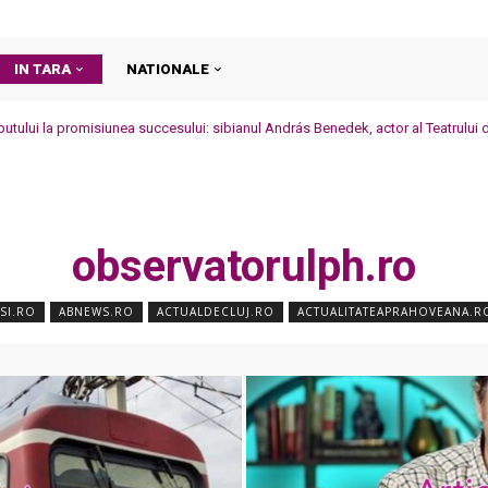
IN TARA
NATIONALE
utului la promisiunea succesului: sibianul András Benedek, actor al Teatrului 
observatorulph.ro
ASI.RO
ABNEWS.RO
ACTUALDECLUJ.RO
ACTUALITATEAPRAHOVEANA.R