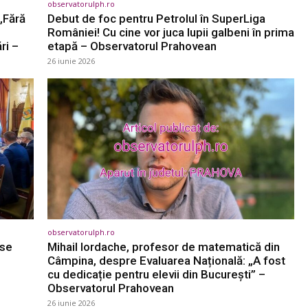
observatorulph.ro
 „Fără
Debut de foc pentru Petrolul în SuperLiga
României! Cu cine vor juca lupii galbeni în prima
ri –
etapă – Observatorul Prahovean
26 iunie 2026
observatorulph.ro
 se
Mihail Iordache, profesor de matematică din
Câmpina, despre Evaluarea Națională: „A fost
cu dedicație pentru elevii din București” –
Observatorul Prahovean
26 iunie 2026