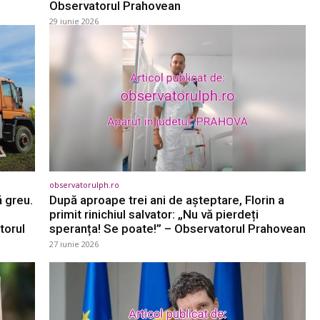
Observatorul Prahovean
29 iunie 2026
observatorulph.ro
 greu.
După aproape trei ani de așteptare, Florin a
primit rinichiul salvator: „Nu vă pierdeți
torul
speranța! Se poate!” – Observatorul Prahovean
27 iunie 2026