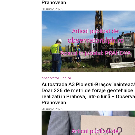
Prahovean
30 iunie 2026
observatorulph.ro
Autostrada A3 Ploiești-Brașov înaintează
Doar 226 de metri de foraje geotehnice
realizați în Prahova, într-o lună – Observa
Prahovean
28 iunie 2026