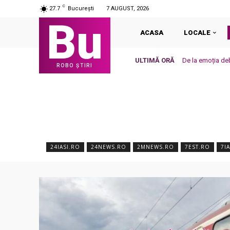
C
27.7
București
7 AUGUST, 2026
Bu
ACASA
LOCALE
ULTIMĂ ORĂ
De la emoția deb
ROBO ȘTIRI
24IASI.RO
24NEWS.RO
2MNEWS.RO
7EST.RO
7I