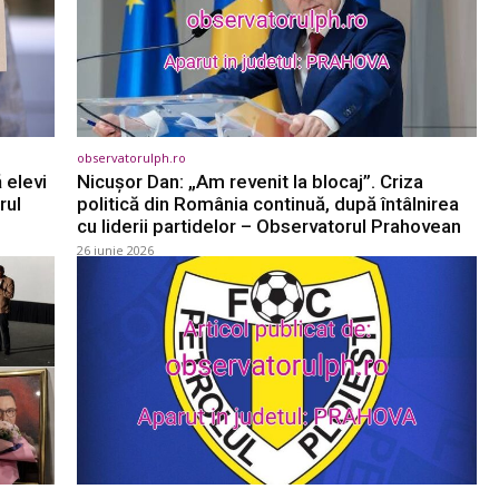
observatorulph.ro
 elevi
Nicușor Dan: „Am revenit la blocaj”. Criza
rul
politică din România continuă, după întâlnirea
cu liderii partidelor – Observatorul Prahovean
26 iunie 2026