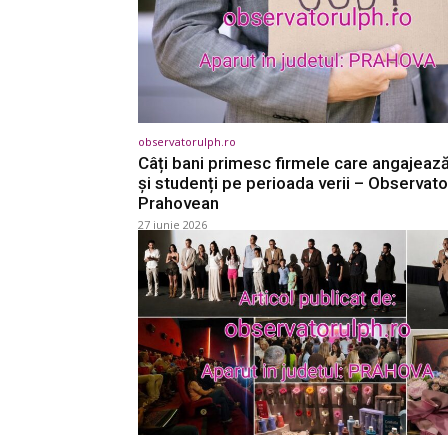
observatorulph.ro
Câți bani primesc firmele care angajează
și studenți pe perioada verii – Observato
Prahovean
27 iunie 2026