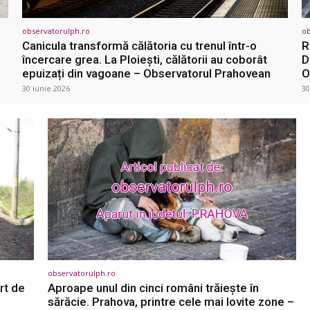
observatorulph.ro
ob
Canicula transformă călătoria cu trenul într-o
R
încercare grea. La Ploiești, călătorii au coborât
D
epuizați din vagoane – Observatorul Prahovean
O
30 iunie 2026
30
observatorulph.ro
rt de
Aproape unul din cinci români trăiește în
sărăcie. Prahova, printre cele mai lovite zone –