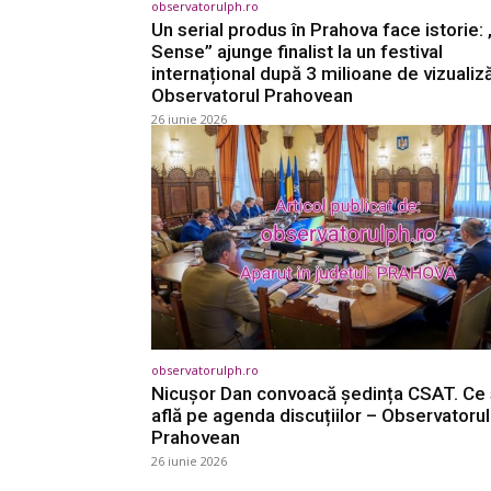
observatorulph.ro
Un serial produs în Prahova face istorie:
Sense” ajunge finalist la un festival
internațional după 3 milioane de vizualiză
Observatorul Prahovean
26 iunie 2026
observatorulph.ro
Nicușor Dan convoacă ședința CSAT. Ce
află pe agenda discuțiilor – Observatorul
Prahovean
26 iunie 2026