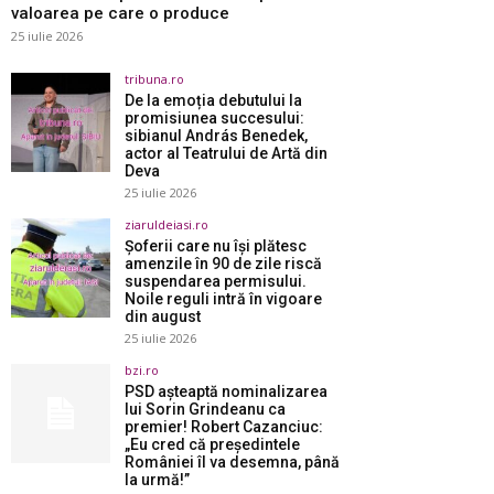
valoarea pe care o produce
25 iulie 2026
tribuna.ro
De la emoția debutului la
promisiunea succesului:
sibianul András Benedek,
actor al Teatrului de Artă din
Deva
25 iulie 2026
ziaruldeiasi.ro
Șoferii care nu își plătesc
amenzile în 90 de zile riscă
suspendarea permisului.
Noile reguli intră în vigoare
din august
25 iulie 2026
bzi.ro
PSD așteaptă nominalizarea
lui Sorin Grindeanu ca
premier! Robert Cazanciuc:
„Eu cred că președintele
României îl va desemna, până
la urmă!”