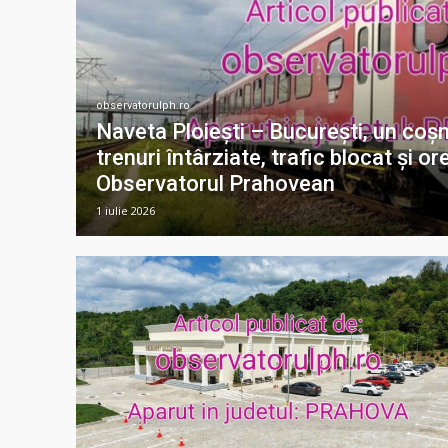
observatorulph.ro
Naveta Ploiești – București, un coșm
trenuri întârziate, trafic blocat și or
Observatorul Prahovean
1 iulie 2026