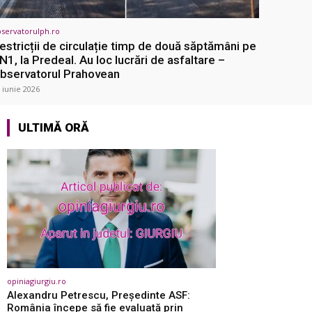
servatorulph.ro
estricții de circulație timp de două săptămâni pe
N1, la Predeal. Au loc lucrări de asfaltare –
bservatorul Prahovean
 iunie 2026
ULTIMĂ ORĂ
opiniagiurgiu.ro
Alexandru Petrescu, Președinte ASF:
România începe să fie evaluată prin