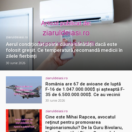
ziaruldeiasi.ro
Aerul condiționat poate dăuna sănătății dacă este
folosit greșit. Ce temperatură recomandă medicii în
zilele fierbinți
30 iunie 2026
ziaruldeiasi.ro
România are 67 de avioane de luptă
F-16 de 1.047.000.000$ și așteaptă F-
35 de 6.500.000.000$. Ce au vecinii
30 iunie 2026
ziaruldeiasi.ro
Cine este Mihai Rapcea, avocatul
reţinut pentru promovarea
legionarismului? De la Guru Bivolaru,