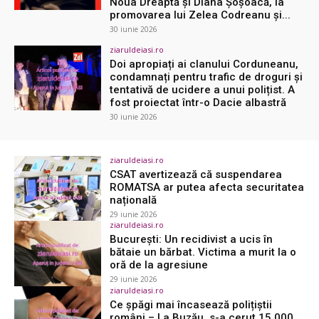
Noua Dreaptă şi Diana Şoşoacă, la
promovarea lui Zelea Codreanu şi...
30 iunie 2026
ziaruldeiasi.ro
Doi apropiați ai clanului Corduneanu,
condamnați pentru trafic de droguri și
tentativă de ucidere a unui polițist. A
fost proiectat într-o Dacie albastră
30 iunie 2026
ziaruldeiasi.ro
CSAT avertizează că suspendarea
ROMATSA ar putea afecta securitatea
națională
29 iunie 2026
ziaruldeiasi.ro
Bucureşti: Un recidivist a ucis în
bătaie un bărbat. Victima a murit la o
oră de la agresiune
29 iunie 2026
ziaruldeiasi.ro
Ce șpăgi mai încasează polițiștii
români – La Buzău, s-a cerut 15.000