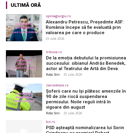
ULTIMĂ ORĂ
opiniagiurgiu.ro
Alexandru Petrescu, Președinte ASF:
România începe să fie evaluată prin
valoarea pe care o produce
25 iulie 2026
tribuna.ro
De la emoția debutului la promisiunea
succesului: sibianul András Benedek,
actor al Teatrului de Artă din Deva
Robo Stiri
-
25 iulie 2026
ziaruldeiasi.ro
Șoferii care nu își plătesc amenzile în
90 de zile riscă suspendarea
permisului. Noile reguli intră în
vigoare din august
Robo Stiri
-
25 iulie 2026
bzi.ro
PSD așteaptă nominalizarea lui Sorin