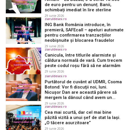
de euro pentru un denunț. Banii,
schimbați imediat în lire sterline
29 iunie 2026
ziaruldeiasi.ro
ING Bank România introduce, în
premieră, SAFEcall – apeluri automate
pentru confirmarea tranzacțiilor
neobișnuite și blocarea fraudelor
29 iunie 2026
ziaruldeiasi.ro
Canicula, între titlurile alarmiste și
căldura normală de vară. Cum trecem
peste codul roșu fără să ne alarmăm
29 iunie 2026
ziaruldeiasi.ro
Purtătorul de cuvânt al UDMR, Csoma
Botond: Vor fi discuţii noi, luni.
Nicuşor Dan are această părere să
mergem la dânsul când avem un...
29 iunie 2026
ziaruldeiasi.ro
Cea mai scurtă, dar cel mai bine
păzită vizită a unui șef de stat la Iași.
„O tăcere asurzitoare”
29 iunie 2026