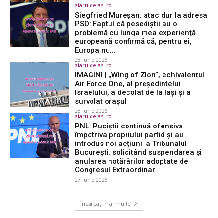
ziaruldeiasi.ro
Siegfried Mureşan, atac dur la adresa
PSD: Faptul că pesediştii au o
problemă cu lunga mea experienţă
europeană confirmă că, pentru ei,
Europa nu...
28 iunie 2026
ziaruldeiasi.ro
IMAGINI | „Wing of Zion”, echivalentul
Air Force One, al președintelui
Israelului, a decolat de la Iași și a
survolat orașul
28 iunie 2026
ziaruldeiasi.ro
PNL: Puciştii continuă ofensiva
împotriva propriului partid şi au
introdus noi acţiuni la Tribunalul
Bucureşti, solicitând suspendarea şi
anularea hotărârilor adoptate de
Congresul Extraordinar
27 iunie 2026
Încărcați mai multe