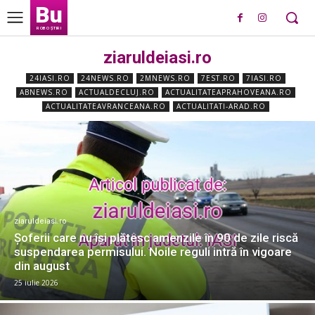
Bu
ROBO ȘTIRI
ziaruldeiasi.ro
24IASI.RO
24NEWS.RO
2MNEWS.RO
7EST.RO
7IASI.RO
ABNEWS.RO
ACTUALDECLUJ.RO
ACTUALITATEAPRAHOVEANA.RO
ACTUALITATEAVRANCEANA.RO
ACTUALITATI-ARAD.RO
ziaruldeiasi.ro
Șoferii care nu își plătesc amenzile în 90 de zile riscă
suspendarea permisului. Noile reguli intră în vigoare
din august
25 iulie 2026